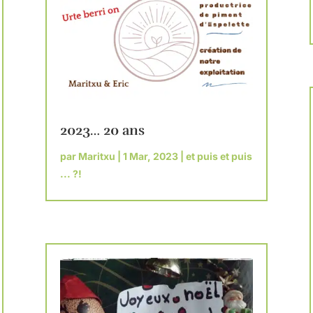
2023… 20 ans
par
Maritxu
|
1 Mar, 2023
|
et puis et puis
... ?!