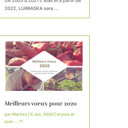
De 2003 à 2021 c'était et à partir de
2022, LURRASKA sera ...
Meilleurs voeux pour 2020
par
Maritxu
|
6 Jan, 2020
|
et puis et
puis ... ?!