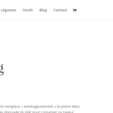
Légumes
Oeufs
Blog
Contact
g
tte remplace « avantageusement » le poivre dans
 au dressage du plat pour conserver sa saveur.