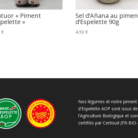
tuor « Piment
Sel d’Añana au pimen
spelette »
d’Espelette 90g
0
€
4,50
€
Nos légumes et notre piment
d'Espelette AOP sont issus de
l'Agriculture Biologique et son
certifiés par Certisud (FR-BIO