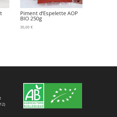
t
Piment d’Espelette AOP
BIO 250g
30,00
€
t
-12)