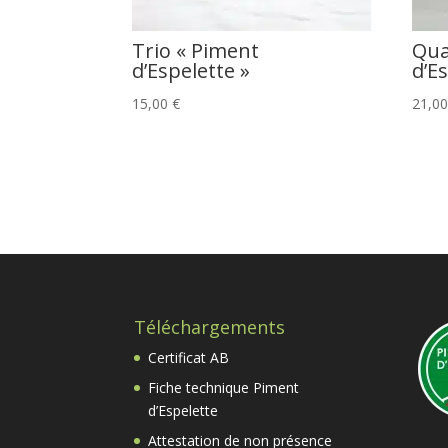
Trio « Piment
Qua
d’Espelette »
d’E
15,00
€
21,0
Téléchargements
Certificat AB
Fiche technique Piment
d’Espelette
Attestation de non présence