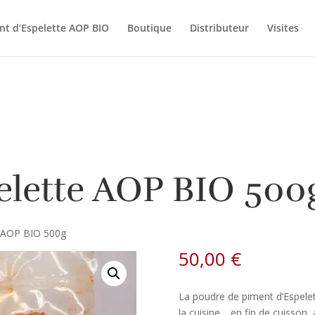
nt d’Espelette AOP BIO
Boutique
Distributeur
Visites
elette AOP BIO 500
e AOP BIO 500g
50,00
€
La poudre de piment d’Espele
la cuisine… en fin de cuisson,