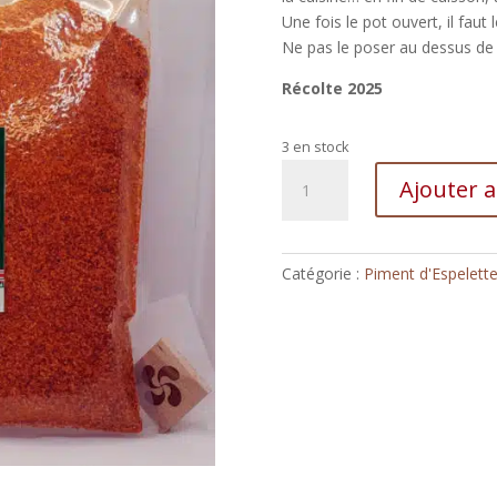
Une fois le pot ouvert, il faut 
Ne pas le poser au dessus de 
Récolte 2025
3 en stock
quantité
Ajouter 
de
Piment
d’Espelette
AOP
Catégorie :
Piment d'Espelett
BIO
500g